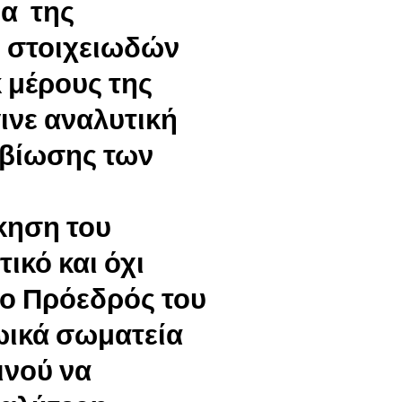
μα της
ς στοιχειωδών
 μέρους της
ινε αναλυτική
αβίωσης των
ίκηση του
ικό και όχι
α ο Πρόεδρός του
ωικά σωματεία
ινού να