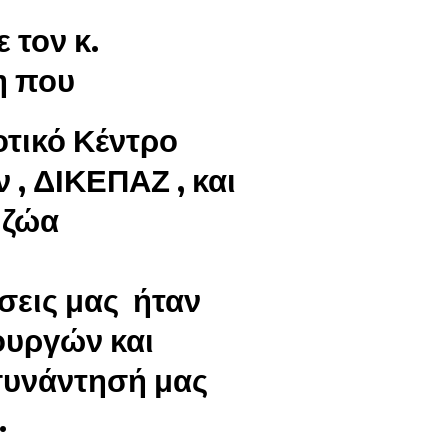
 τον κ.
η που
οτικό Κέντρο
, ΔΙΚΕΠΑΖ , και
 ζώα
ήσεις μας ήταν
ουργών και
 συνάντησή μας
.