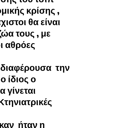
μικής κρίσης ,
χιστοι θα είναι
ώα τους , με
ι αθρόες
νδιαφέρουσα την
ο ίδιος ο
α γίνεται
Κτηνιατρικές
καν ήταν η