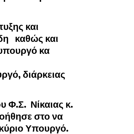
υξης και
δη καθώς και
φυπουργό κα
ργό, διάρκειας
υ Φ.Σ. Νίκαιας κ.
βοήθησε στο να
ν κύριο Υπουργό.