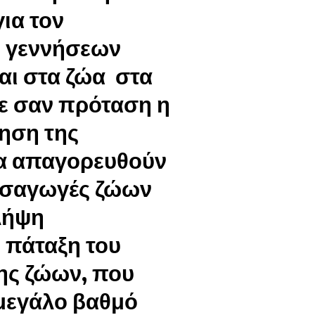
ια τον
ν γεννήσεων
αι στα ζώα στα
ε σαν πρόταση η
ηση της
 να απαγορευθούν
εισαγωγές ζώων
 λήψη
 πάταξη του
ς ζώων, που
 μεγάλο βαθμό