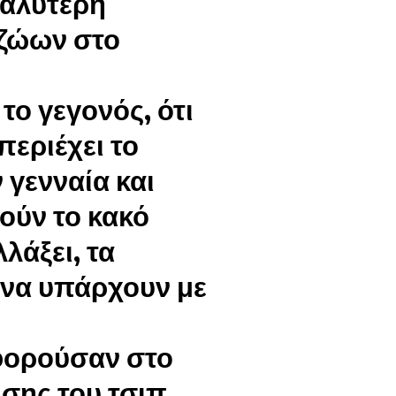
καλύτερη
 ζώων στο
το γεγονός, ότι
περιέχει το
 γενναία και
ούν το κακό
λλάξει, τα
 να υπάρχουν με
φορούσαν στο
σης του τσιπ