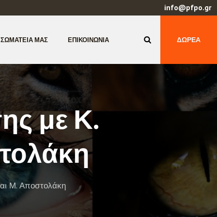
info@pfpo.gr
ΔΩΡΕΆ
 ΣΩΜΑΤΕΊΑ ΜΑΣ
ΕΠΙΚΟΙΝΩΝΊΑ
ς με Κ.
στολάκη
αι Μ. Αποστολάκη