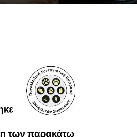
1
ηκε
η των παρακάτω