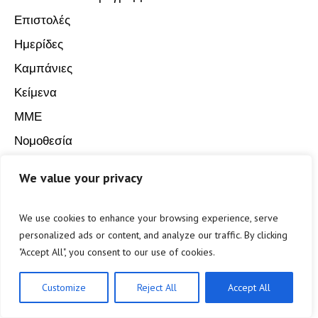
Αποδέχομαι ότι η Π.Φ.Π.Ο. θα χρησιμοποιήσει
τη διεύθυνση email μου για να μου στείλει νέα και
πληροφορίες.
We value your privacy
Copyright © 2020 Π.Φ.Π.Ο. Πανελλαδική Φιλοζωική
και Περιβαλλοντική Ομοσπονδία. All Rights Reserved.
We use cookies to enhance your browsing experience, serve
personalized ads or content, and analyze our traffic. By clicking
"Accept All", you consent to our use of cookies.
Customize
Reject All
Accept All