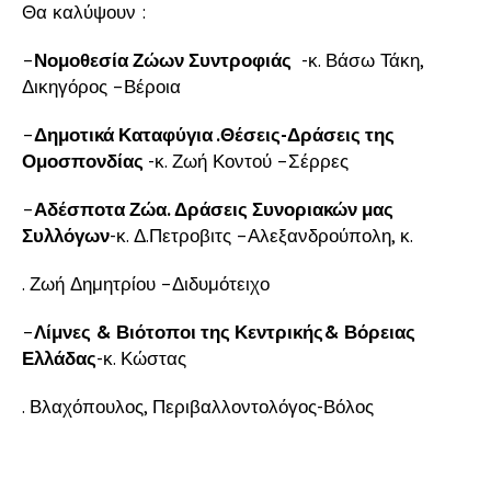
Θα καλύψουν :
–
Νομοθεσία Ζώων Συντροφιάς
-κ. Βάσω Τάκη,
Δικηγόρος –Βέροια
–
Δημοτικά Καταφύγια .Θέσεις-Δράσεις της
Ομοσπονδίας
-κ. Ζωή Κοντού –Σέρρες
–
Αδέσποτα Ζώα. Δράσεις Συνοριακών μας
Συλλόγων
-κ. Δ.Πετροβιτς –Αλεξανδρούπολη, κ.
. Ζωή Δημητρίου –Διδυμότειχο
–
Λίμνες & Βιότοποι της Κεντρικής& Βόρειας
Ελλάδας
-κ. Κώστας
. Βλαχόπουλος, Περιβαλλοντολόγος-Βόλος