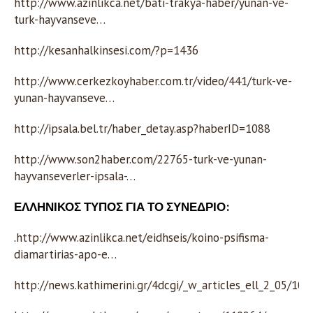
http://www.azinlikca.net/bati-trakya-haber/yunan-ve-
turk-hayvanseve…
http://kesanhalkinsesi.com/?p=1436
http://www.cerkezkoyhaber.com.tr/video/441/turk-ve-
yunan-hayvanseve…
http://ipsala.bel.tr/haber_detay.asp?haberID=1088
http://www.son2haber.com/22765-turk-ve-yunan-
hayvanseverler-ipsala-…
ΕΛΛΗΝΙΚΟΣ ΤΥΠΟΣ ΓΙΑ ΤΟ ΣΥΝΕΔΡΙΟ:
.
http://www.azinlikca.net/eidhseis/koino-psifisma-
diamartirias-apo-e…
http://news.kathimerini.gr/4dcgi/_w_articles_ell_2_05/10