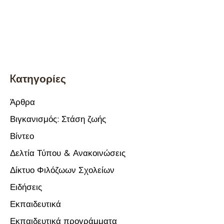
Θεμελιώδεις Αρχές
Τα Σωματεία μας
Επικοινωνία
Newsletter
Κάνε τώρα εγγραφή και μάθε πρώτος τα νέα και τις
δράσεις της μεγάλης φιλοζωικής μας κοινότητας! Με
την εγγραφή σου αποδέχεσαι τους Όρους Χρήσης
και την Πολιτική Διαχείρισης Προσωπικών
Δεδομένων.
Email
*
Προτιμώμενη Γλώσσα
Ελληνικά
Αγγλικά