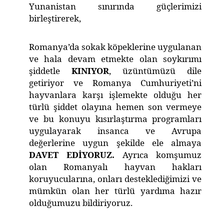
Yunanistan sınırında güçlerimizi
birleştirerek,
Romanya’da sokak köpeklerine uygulanan
ve hala devam etmekte olan soykırımı
şiddetle
KINIYOR
, üzüntümüzü dile
getiriyor ve Romanya Cumhuriyeti’ni
hayvanlara karşı işlemekte olduğu her
türlü şiddet olayına hemen son vermeye
ve bu konuyu kısırlaştırma programları
uygulayarak insanca ve Avrupa
değerlerine uygun şekilde ele almaya
DAVET EDİYORUZ.
Ayrıca komşumuz
olan Romanyalı hayvan hakları
koruyucularına, onları desteklediğimizi ve
mümkün olan her türlü yardıma hazır
olduğumuzu bildiriyoruz.