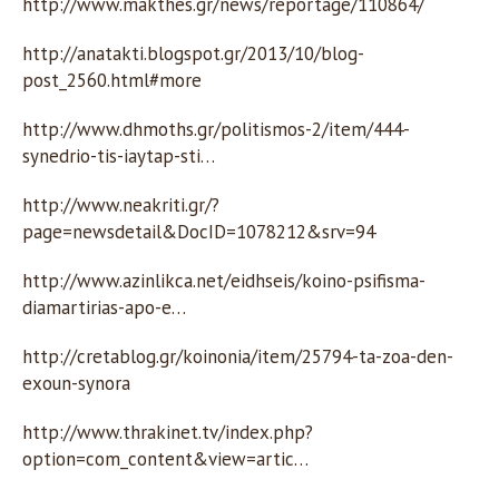
http://www.makthes.gr/news/reportage/110864/
http://anatakti.blogspot.gr/2013/10/blog-
post_2560.html#more
http://www.dhmoths.gr/politismos-2/item/444-
synedrio-tis-iaytap-sti…
http://www.neakriti.gr/?
page=newsdetail&DocID=1078212&srv=94
http://www.azinlikca.net/eidhseis/koino-psifisma-
diamartirias-apo-e…
http://cretablog.gr/koinonia/item/25794-ta-zoa-den-
exoun-synora
http://www.thrakinet.tv/index.php?
option=com_content&view=artic…