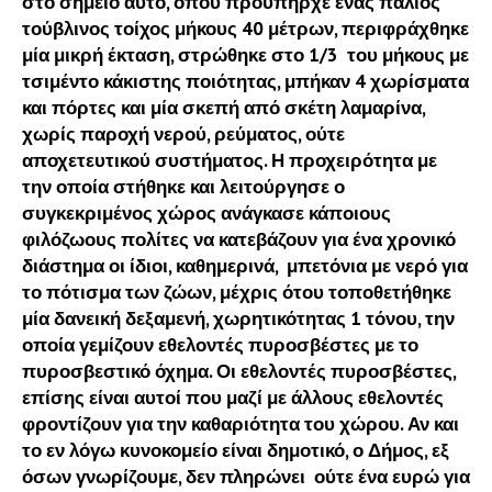
στο σημείο αυτό, όπου προϋπήρχε ένας παλιός
τούβλινος τοίχος μήκους 40 μέτρων, περιφράχθηκε
μία μικρή έκταση, στρώθηκε στο 1/3 του μήκους με
τσιμέντο κάκιστης ποιότητας, μπήκαν 4 χωρίσματα
και πόρτες και μία σκεπή από σκέτη λαμαρίνα,
χωρίς παροχή νερού, ρεύματος, ούτε
αποχετευτικού συστήματος. Η προχειρότητα με
την οποία στήθηκε και λειτούργησε ο
συγκεκριμένος χώρος ανάγκασε κάποιους
φιλόζωους πολίτες να κατεβάζουν για ένα χρονικό
διάστημα οι ίδιοι, καθημερινά, μπετόνια με νερό για
το πότισμα των ζώων, μέχρις ότου τοποθετήθηκε
μία δανεική δεξαμενή, χωρητικότητας 1 τόνου, την
οποία γεμίζουν εθελοντές πυροσβέστες με το
πυροσβεστικό όχημα. Οι εθελοντές πυροσβέστες,
επίσης είναι αυτοί που μαζί με άλλους εθελοντές
φροντίζουν για την καθαριότητα του χώρου. Αν και
το εν λόγω κυνοκομείο είναι δημοτικό, ο Δήμος, εξ
όσων γνωρίζουμε, δεν πληρώνει ούτε ένα ευρώ για