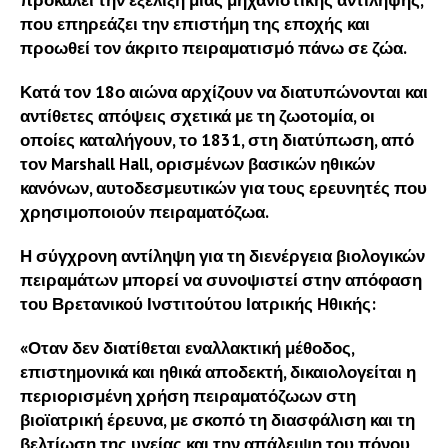
προκαλεί την εξέλιξη μιας μηχανιστικής αντίληψης,
που επηρεάζει την επιστήμη της εποχής και
προωθεί τον άκριτο πειραματισμό πάνω σε ζώα.
Κατά τον 18ο αιώνα αρχίζουν να διατυπώνονται και
αντίθετες απόψεις σχετικά με τη ζωοτομία, οι
οποίες καταλήγουν, το 1831, στη διατύπωση, από
τον Marshall Hall, ορισμένων βασικών ηθικών
κανόνων, αυτοδεσμευτικών για τους ερευνητές που
χρησιμοποιούν πειραματόζωα.
Η σύγχρονη αντίληψη για τη διενέργεια βιολογικών
πειραμάτων μπορεί να συνοψιστεί στην απόφαση
του Βρετανικού Ινστιτούτου Ιατρικής Ηθικής:
«Οταν δεν διατίθεται εναλλακτική μέθοδος,
επιστημονικά και ηθικά αποδεκτή, δικαιολογείται η
περιορισμένη χρήση πειραματόζωων στη
βιοϊατρική έρευνα, με σκοπό τη διασφάλιση και τη
βελτίωση της υγείας και την απάλειψη του πόνου