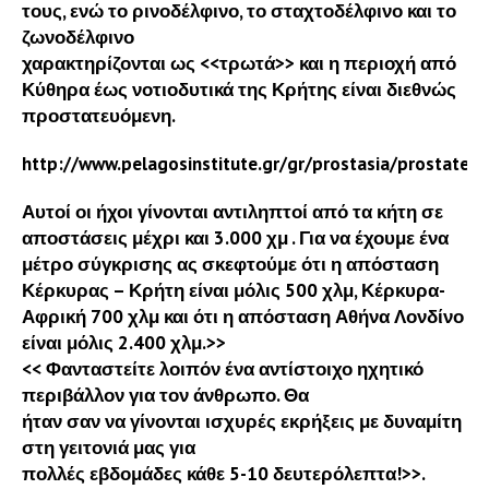
τους, ενώ το ρινοδέλφινο, το σταχτοδέλφινο και το
ζωνοδέλφινο
χαρακτηρίζονται ως <<τρωτά>> και η περιοχή από
Κύθηρα έως νοτιοδυτικά της Κρήτης είναι διεθνώς
προστατευόμενη.
http://www.pelagosinstitute.gr/gr/prostasia/prostatev
Αυτοί οι ήχοι γίνονται αντιληπτοί από τα κήτη σε
αποστάσεις μέχρι και 3.000 χμ . Για να έχουμε ένα
μέτρο σύγκρισης ας σκεφτούμε ότι η απόσταση
Κέρκυρας – Κρήτη είναι μόλις 500 χλμ, Κέρκυρα-
Αφρική 700 χλμ και ότι η απόσταση Αθήνα Λονδίνο
είναι μόλις 2.400 χλμ.>>
<< Φανταστείτε λοιπόν ένα αντίστοιχο ηχητικό
περιβάλλον για τον άνθρωπο. Θα
ήταν σαν να γίνονται ισχυρές εκρήξεις με δυναμίτη
στη γειτονιά μας για
πολλές εβδομάδες κάθε 5-10 δευτερόλεπτα!>>.