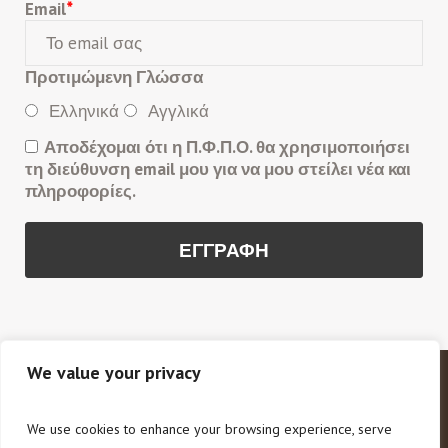
Email
*
Προτιμώμενη Γλώσσα
Ελληνικά
Αγγλικά
Αποδέχομαι ότι η Π.Φ.Π.Ο. θα χρησιμοποιήσει
τη διεύθυνση email μου για να μου στείλει νέα και
πληροφορίες.
We value your privacy
Copyright © 2020 Π.Φ.Π.Ο. Πανελλαδική Φιλοζωική
και Περιβαλλοντική Ομοσπονδία. All Rights Reserved.
We use cookies to enhance your browsing experience, serve