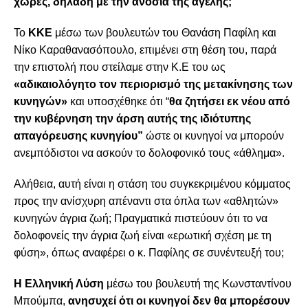
χώρες, δηλαδή με την ανοσία της αγέλης;
Το
ΚΚΕ
μέσω των βουλευτών του Θανάση Παφίλη και
Νίκο Καραθανασόπουλο, επιμένει στη θέση του, παρά
την επιστολή που στείλαμε στην Κ.Ε του ως
«αδικαιολόγητο τον περιορισμό της μετακίνησης των
κυνηγών»
και υποσχέθηκε ότι “
θα ζητήσει εκ νέου από
την κυβέρνηση την άρση αυτής της ιδιότυπης
απαγόρευσης κυνηγίου”
ώστε οι κυνηγοί να μπορούν
ανεμπόδιστοι να ασκούν το δολοφονικό τους «άθλημα».
Αλήθεια, αυτή είναι η στάση του συγκεκριμένου κόμματος
προς την ανίσχυρη απέναντι στα όπλα των «αθλητών»
κυνηγών άγρια ζωή; Πραγματικά πιστεύουν ότι το να
δολοφονείς την άγρια ζωή είναι «ερωτική σχέση με τη
φύση», όπως αναφέρει ο κ. Παφίλης σε συνέντευξή του;
Η Ελληνική Λύση
μέσω του βουλευτή της Κωνσταντίνου
Μπούμπα,
ανησυχεί ότι οι κυνηγοί δεν θα μπορέσουν