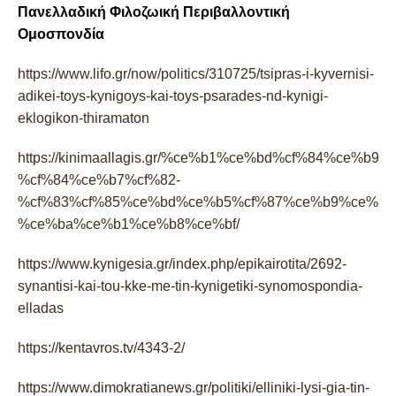
Πανελλαδική Φιλοζωική Περιβαλλοντική
Ομοσπονδία
https://www.lifo.gr/now/politics/310725/tsipras-i-kyvernisi-
adikei-toys-kynigoys-kai-toys-psarades-nd-kynigi-
eklogikon-thiramaton
https://kinimaallagis.gr/%ce%b1%ce%bd%cf%84%ce
%cf%84%ce%b7%cf%82-
%cf%83%cf%85%ce%bd%ce%b5%cf%87%ce%b9%ce%b6
%ce%ba%ce%b1%ce%b8%ce%bf/
https://www.kynigesia.gr/index.php/epikairotita/2692-
synantisi-kai-tou-kke-me-tin-kynigetiki-synomospondia-
elladas
https://kentavros.tv/4343-2/
https://www.dimokratianews.gr/politiki/elliniki-lysi-gia-tin-