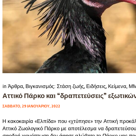
in
Άρθρα
,
Βιγκανισμός: Στάση ζωής
,
Ειδήσεις
,
Κείμενα
,
Μ
Αττικό Πάρκο και “δραπετεύσεις” εξωτικ
ΣΆΒΒΑΤΟ, 29 ΙΑΝΟΥΑΡΊΟΥ, 2022
Η κακοκαιρία «Ελπίδα» που «χτύπησε» την Αττική προκάλ
Αττικό Ζωολογικό Πάρκο με αποτέλεσμα να δραπετεύσου
σφοδρή χιονόπτωση δεν άφησε αλώβητο το Πάρκο μας προ