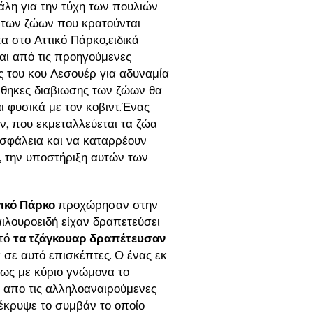
γάλη για την τύχη των πουλιών
 των ζώων που κρατούνται
α στο Αττικό Πάρκο,ειδικά
αι από τις προηγούμενες
ς του κου Λεσουέρ για αδυναμία
υνθηκες διαβιωσης των ζώων θα
ι φυσικά με τον κοβιντ.Ένας
ν, που εκμεταλλεύεται τα ζώα
ασφάλεια και να καταρρέουν
, την υποστήριξη αυτών των
γικό Πάρκο
προχώρησαν στην
ιλουροειδή είχαν δραπετεύσει
στό
τα τζάγκουαρ δραπέτευσαν
 σε αυτό επισκέπτες. Ο ένας εκ
λως με κύριο γνώμονα το
ι απο τις αλληλοαναιρούμενες
έκρυψε το συμβάν το οποίο