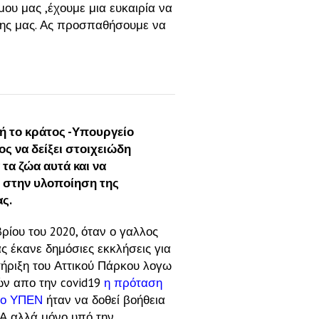
ου μας ,έχουμε μια ευκαιρία να
άσης μας. Ας προσπαθήσουμε να
μή το κράτος -Υπουργείο
ς να δείξει στοιχειώδη
 τα ζώα αυτά και να
στην υλοποίηση της
ς.
ρίου του 2020, όταν ο γαλλος
ας έκανε δημόσιες εκκλήσεις για
τήριξη του Αττικού Πάρκου λογω
ν απο την covid19
η πρόταση
το ΥΠΕΝ
ήταν
να δοθεί βοήθεια
Α αλλά μόνο υπό την