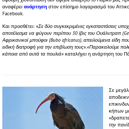
αναφέρει
ανάρτηση
στον επίσημο λογαριασμό του Αττικ
Facebook.
Και προσθέτει: «
Σε δύο συγκεκριμένες εγκαταστάσεις υπο
αποτέλεσμα να φύγουν περίπου 30 ίβις του Ουάλντραπ (Gero
Αφρικανικοί μπούφοι (Bubo africanus), απειλούμενα είδη πο
ειδική διατροφή για την επιβίωση τους».
«Παρακαλούμε πολύ
κάποια από αυτά τα πουλιά»
καταλήγει η ανάρτηση του Π
Σε μεγάλ
αποδεικν
επικινδυ
κήπων με
«δραπετε
την πανί