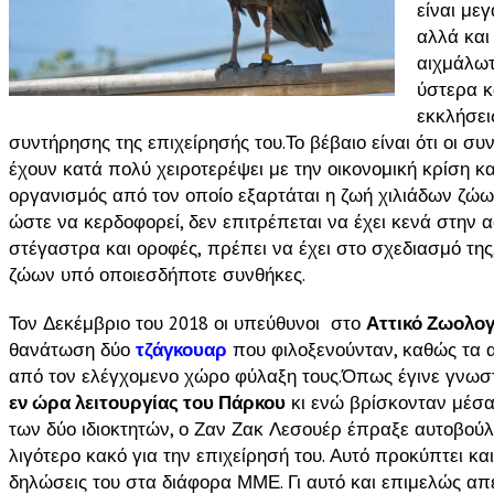
είναι με
αλλά και
αιχμάλωτ
ύστερα κ
εκκλήσει
συντήρησης της επιχείρησής του.Το βέβαιο είναι ότι οι σ
έχουν κατά πολύ χειροτερέψει με την οικονομική κρίση κα
οργανισμός από τον οποίο εξαρτάται η ζωή χιλιάδων ζώω
ώστε να κερδοφορεί, δεν επιτρέπεται να έχει κενά στην 
στέγαστρα και οροφές,
πρέπει να έχει στο σχεδιασμό της
ζώων υπό οποιεσδήποτε συνθήκες.
Τον Δεκέμβριο του 2018 οι υπεύθυνοι στο
Αττικό Ζωολο
θανάτωση δύο
τζάγκουαρ
που φιλοξενούνταν, καθώς τα α
από τον ελέγχομενο χώρο φύλαξη τους.Όπως έγινε γνω
εν ώρα λειτουργίας του Πάρκου
κι ενώ βρίσκονταν μέσα
των δύο ιδιοκτητών, ο Ζαν Ζακ Λεσουέρ έπραξε αυτοβού
λιγότερο κακό για την επιχείρησή του. Αυτό προκύπτει κα
δηλώσεις του στα διάφορα ΜΜΕ. Γι αυτό και επιμελώς απ