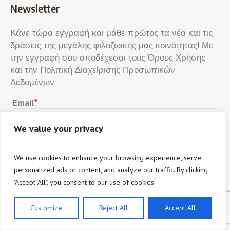
Newsletter
Κάνε τώρα εγγραφή και μάθε πρώτος τα νέα και τις
δράσεις της μεγάλης φιλοζωικής μας κοινότητας! Με
την εγγραφή σου αποδέχεσαι τους Όρους Χρήσης
και την Πολιτική Διαχείρισης Προσωπικών
Δεδομένων.
Email
*
We value your privacy
Προτιμώμενη Γλώσσα
Ελληνικά
Αγγλικά
We use cookies to enhance your browsing experience, serve
personalized ads or content, and analyze our traffic. By clicking
Αποδέχομαι ότι η Π.Φ.Π.Ο. θα χρησιμοποιήσει
"Accept All", you consent to our use of cookies.
τη διεύθυνση email μου για να μου στείλει νέα και
πληροφορίες.
Customize
Reject All
Accept All