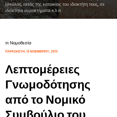
(σκύλοι), εκτός της κατοικίας του ιδιοκτήτη τους, σε
ιδιόκτητα αγροκτήματα κ.λ.π.
in
Νομοθεσία
ΠΑΡΑΣΚΕΥΉ, 15 ΝΟΕΜΒΡΊΟΥ, 2013
Λεπτομέρειες
Γνωμοδότησης
από το Νομικό
Συμβούλιο του