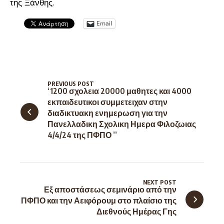
της Ξάνθης.
Email
PREVIOUS POST
‘1200 σχολεια 20000 μαθητες και 4000
εκπαιδευτικοι συμμετειχαν στην
διαδικτυακη ενημερωση για την
Πανελλαδικη Σχολικη Ημερα Φιλοζωιας
4/4/24 της ΠΦΠΟ ”
NEXT POST
Εξ αποστάσεως σεμινάριο από την
ΠΦΠΟ και την Αειφόρουμ στο πλαίσιο της
Διεθνούς Ημέρας Γης