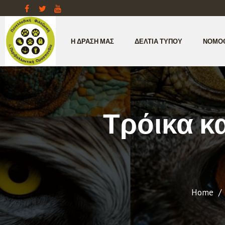
Η ΔΡΆΣΗ ΜΑΣ
ΔΕΛΤΊΑ ΤΎΠΟΥ
ΝΟΜΟ
Τρόικα κ
Home
/