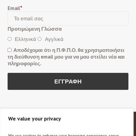
Email
*
Προτιμώμενη Γλώσσα
Ελληνικά
Αγγλικά
Αποδέχομαι ότι η Π.Φ.Π.Ο. θα χρησιμοποιήσει
τη διεύθυνση email μου για να μου στείλει νέα και
πληροφορίες.
We value your privacy
Copyright © 2020 Π.Φ.Π.Ο. Πανελλαδική Φιλοζωική
και Περιβαλλοντική Ομοσπονδία. All Rights Reserved.
We use cookies to enhance your browsing experience, serve